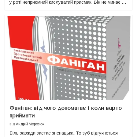
у роті неприємний кислуватий присмак. Він не минає …
Фаніган: від чого допомагає і коли варто
приймати
від
Андрій Морозюк
Біль завжди застає зненацька. То зуб відгукнеться