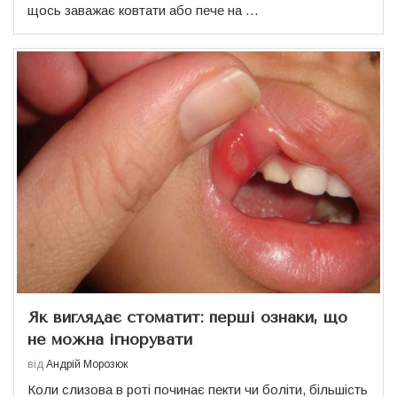
щось заважає ковтати або пече на …
Як виглядає стоматит: перші ознаки, що
не можна ігнорувати
від
Андрій Морозюк
Коли слизова в роті починає пекти чи боліти, більшість