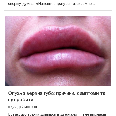
спершу думає: «Напевно, прикусив язик». Але …
Опухла верхня губа: причини, симптоми та
що робити
від
Андрій Морозюк
Буває, що зранку дивишся в дзеркало — і не впізнаєш