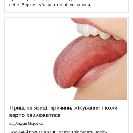
себе. Верхня губа раптом збільшилася, …
Прищ на язиці: причини, лікування і коли
варто хвилюватися
від
Андрій Морозюк
Болючий прищ на язиці здатен зіпсувати навіть