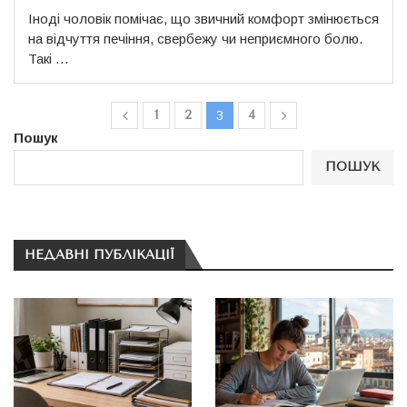
Іноді чоловік помічає, що звичний комфорт змінюється
на відчуття печіння, свербежу чи неприємного болю.
Такі …
1
2
4
3
Пошук
ПОШУК
НЕДАВНІ ПУБЛІКАЦІЇ