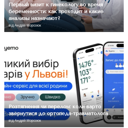
Первый визит к гинекологу во время
беременности: как проходит и какие
анализы назначают?
від
Андрій Морозюк
Розтягнення чи перелом: коли варто
звернутися до ортопеда-травматолога
від
Андрій Морозюк