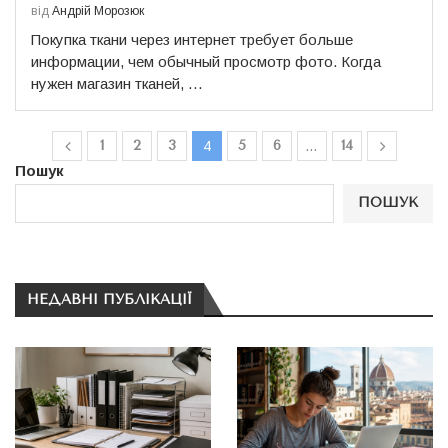
від
Андрій Морозюк
Покупка ткани через интернет требует больше
информации, чем обычный просмотр фото. Когда
нужен магазин тканей, …
1
2
3
5
6
14
4
…
Пошук
ПОШУК
НЕДАВНІ ПУБЛІКАЦІЇ