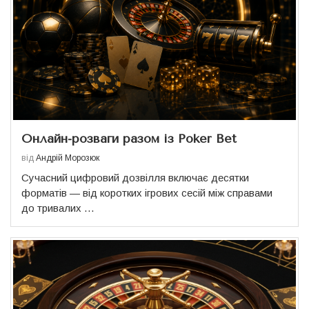
Онлайн-розваги разом із Poker Bet
від
Андрій Морозюк
Сучасний цифровий дозвілля включає десятки
форматів — від коротких ігрових сесій між справами
до тривалих …