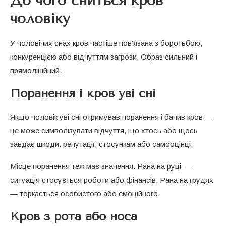
До чого сниться кров
чоловіку
У чоловічих снах кров частіше пов’язана з боротьбою,
конкуренцією або відчуттям загрози. Образ сильний і
прямолінійний.
Поранення і кров уві сні
Якщо чоловік уві сні отримував поранення і бачив кров —
це може символізувати відчуття, що хтось або щось
завдає шкоди: репутації, стосункам або самооцінці.
Місце поранення теж має значення. Рана на руці —
ситуація стосується роботи або фінансів. Рана на грудях
— торкається особистого або емоційного.
Кров з рота або носа