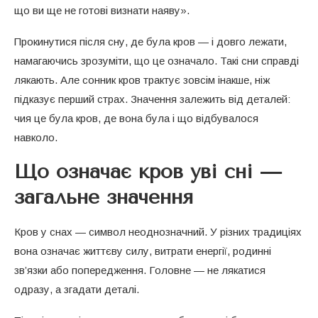
що ви ще не готові визнати наяву».
Прокинутися після сну, де була кров — і довго лежати,
намагаючись зрозуміти, що це означало. Такі сни справді
лякають. Але сонник кров трактує зовсім інакше, ніж
підказує перший страх. Значення залежить від деталей:
чия це була кров, де вона була і що відбувалося
навколо.
Що означає кров уві сні —
загальне значення
Кров у снах — символ неоднозначний. У різних традиціях
вона означає життєву силу, витрати енергії, родинні
зв’язки або попередження. Головне — не лякатися
одразу, а згадати деталі.