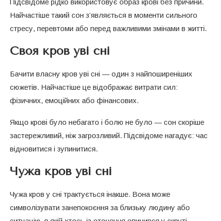
Підсвідоме рідко використовує образ крові без причини.
Найчастіше такий сон з’являється в моменти сильного
стресу, перевтоми або перед важливими змінами в житті.
Своя кров уві сні
Бачити власну кров уві сні — один з найпоширеніших
сюжетів. Найчастіше це відображає витрати сил:
фізичних, емоційних або фінансових.
Якщо крові було небагато і болю не було — сон скоріше
застережливий, ніж загрозливий. Підсвідоме нагадує: час
відновитися і зупинитися.
Чужа кров уві сні
Чужа кров у сні трактується інакше. Вона може
символізувати занепокоєння за близьку людину або
ситуацію, в якій хтось із оточення опинився у скруті.