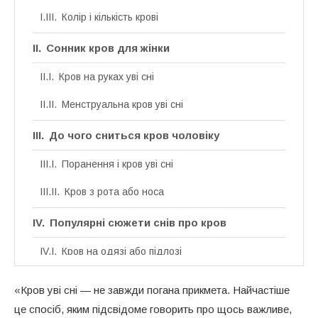
Колір і кількість крові
Сонник кров для жінки
Кров на руках уві сні
Менструальна кров уві сні
До чого сниться кров чоловіку
Поранення і кров уві сні
Кров з рота або носа
Популярні сюжети снів про кров
Кров на одязі або підлозі
Кров тварини уві сні
«Кров уві сні — не завжди погана прикмета. Найчастіше
це спосіб, яким підсвідоме говорить про щось важливе,