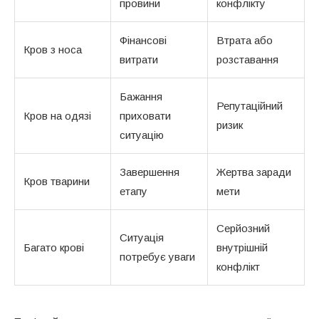
провини
конфлікту
Фінансові
Втрата або
Кров з носа
витрати
розставання
Бажання
Репутаційний
Кров на одязі
приховати
ризик
ситуацію
Завершення
Жертва заради
Кров тварини
етапу
мети
Серйозний
Ситуація
Багато крові
внутрішній
потребує уваги
конфлікт