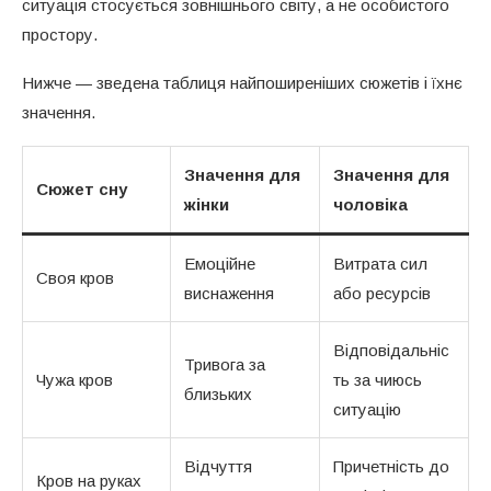
ситуація стосується зовнішнього світу, а не особистого
простору.
Нижче — зведена таблиця найпоширеніших сюжетів і їхнє
значення.
Значення для
Значення для
Сюжет сну
жінки
чоловіка
Емоційне
Витрата сил
Своя кров
виснаження
або ресурсів
Відповідальніс
Тривога за
Чужа кров
ть за чиюсь
близьких
ситуацію
Відчуття
Причетність до
Кров на руках