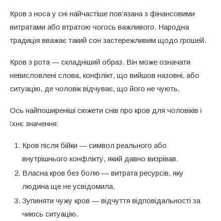
Кров з носа у сні найчастіше пов’язана з фінансовими
витратами або втратою чогось важливого. Народна
традиція вважає такий сон застережливим щодо грошей.
Кров з рота — складніший образ. Він може означати
невисловлені слова, конфлікт, що вийшов назовні, або
ситуацію, де чоловік відчуває, що його не чують.
Ось найпоширеніші сюжети снів про кров для чоловіків і
їхнє значення:
Кров після бійки — символ реального або
внутрішнього конфлікту, який давно визрівав.
Власна кров без болю — витрата ресурсів, яку
людина ще не усвідомила.
Зупиняти чужу кров — відчуття відповідальності за
чиюсь ситуацію.