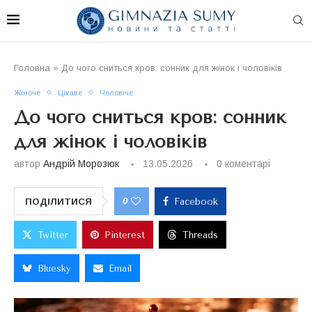
Головна
»
До чого сниться кров: сонник для жінок і чоловіків
Жіноче
Цікаве
Чоловіче
До чого сниться кров: сонник
для жінок і чоловіків
автор
Андрій Морозюк
13.05.2026
0 коментарі
0
ПОДІЛИТИСЯ
Facebook
Twitter
Pinterest
Threads
Bluesky
Email