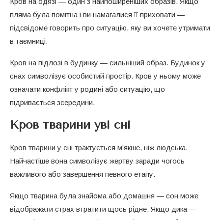
Кров на одязі — один з найпоширеніших образів. Якщо
пляма була помітна і ви намагалися її приховати —
підсвідоме говорить про ситуацію, яку ви хочете утримати
в таємниці.
Кров на підлозі в будинку — сильніший образ. Будинок у
снах символізує особистий простір. Кров у ньому може
означати конфлікт у родині або ситуацію, що
підривається зсередини.
Кров тварини уві сні
Кров тварини у сні трактується м’якше, ніж людська.
Найчастіше вона символізує жертву заради чогось
важливого або завершення певного етапу.
Якщо тварина була знайома або домашня — сон може
відображати страх втратити щось рідне. Якщо дика —