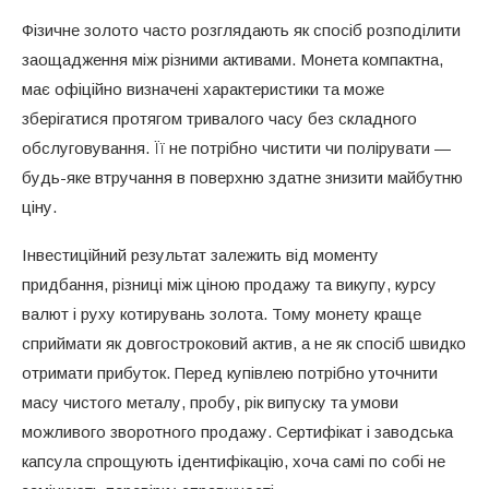
Фізичне золото часто розглядають як спосіб розподілити
заощадження між різними активами. Монета компактна,
має офіційно визначені характеристики та може
зберігатися протягом тривалого часу без складного
обслуговування. Її не потрібно чистити чи полірувати —
будь-яке втручання в поверхню здатне знизити майбутню
ціну.
Інвестиційний результат залежить від моменту
придбання, різниці між ціною продажу та викупу, курсу
валют і руху котирувань золота. Тому монету краще
сприймати як довгостроковий актив, а не як спосіб швидко
отримати прибуток. Перед купівлею потрібно уточнити
масу чистого металу, пробу, рік випуску та умови
можливого зворотного продажу. Сертифікат і заводська
капсула спрощують ідентифікацію, хоча самі по собі не