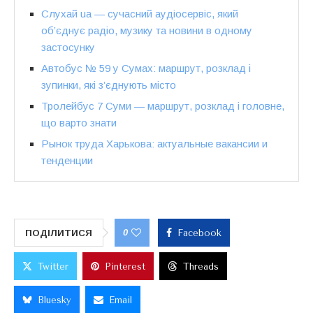
Слухай ua — сучасний аудіосервіс, який
об’єднує радіо, музику та новини в одному
застосунку
Автобус № 59 у Сумах: маршрут, розклад і
зупинки, які з’єднують місто
Тролейбус 7 Суми — маршрут, розклад і головне,
що варто знати
Рынок труда Харькова: актуальные вакансии и
тенденции
0
ПОДІЛИТИСЯ
Facebook
Twitter
Pinterest
Threads
Bluesky
Email