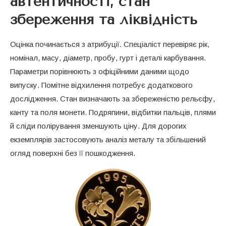
автентичності, стан
збереження та ліквідність
Оцінка починається з атрибуції. Спеціаліст перевіряє рік,
номінал, масу, діаметр, пробу, гурт і деталі карбування.
Параметри порівнюють з офіційними даними щодо
випуску. Помітне відхилення потребує додаткового
дослідження. Стан визначають за збереженістю рельєфу,
канту та поля монети. Подряпини, відбитки пальців, плями
й сліди полірування зменшують ціну. Для дорогих
екземплярів застосовують аналіз металу та збільшений
огляд поверхні без її пошкодження.