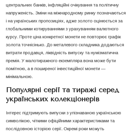
центральних банків, інфляційні очікування та політичну
напруженість. Зміни на міжнародному ринку позначаються
і на українських пропозиціях, адже золото оцінюється за
глобальними котируваннями з урахуванням валютного
курсу. Проте ціна конкретної монети не повторює графік
золота точнісінько. До металевого складника додаються
витрати продавця, ліквідність випуску та нумізматична
премія. У малотиражного екземпляра вона може бути
помітною, а в поширеної інвестиційної монети —
мінімальною.
Популярні серії та тиражі серед
українських колекціонерів
Інтерес підтримують випуски з упізнаваною українською
символікою, чіткими офіційними характеристиками та
послідовною історією серії. Окремі роки можуть