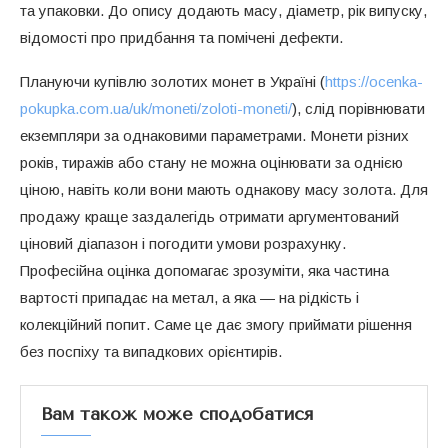
та упаковки. До опису додають масу, діаметр, рік випуску,
відомості про придбання та помічені дефекти.
Плануючи купівлю золотих монет в Україні (
https://ocenka-
pokupka.com.ua/uk/moneti/zoloti-moneti/
), слід порівнювати
екземпляри за однаковими параметрами. Монети різних
років, тиражів або стану не можна оцінювати за однією
ціною, навіть коли вони мають однакову масу золота. Для
продажу краще заздалегідь отримати аргументований
ціновий діапазон і погодити умови розрахунку.
Професійна оцінка допомагає зрозуміти, яка частина
вартості припадає на метал, а яка — на рідкість і
колекційний попит. Саме це дає змогу приймати рішення
без поспіху та випадкових орієнтирів.
Вам також може сподобатися