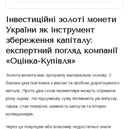
Як формується експертна оцінка: критерії
автентичності, стан збереження та
Інвестиційні золоті монети
ліквідність
України як інструмент
Практичні рекомендації для колекціонерів
збереження капіталу:
та інвесторів від фахівців «Оцінка-Купівля»
експертний погляд компанії
«Оцінка-Купівля»
Золота монета має зрозумілу матеріальну основу: її
базова ціна пов’язана з масою та пробою дорогоцінного
металу. Проте два схожі екземпляри можуть отримати
різну оцінку. На підсумкову суму впливають рік випуску,
тираж, стан поверхні, наявність капсули та інтерес
колекціонерів.
Через це покупцеві або власнику недостатньо знати