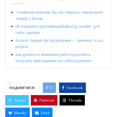
7 помилок новачків під час першого замовлення
товару з Китаю
Як отримати ідентифікаційний код онлайн: для
себе і дитини
Болить правий бік під ребрами — причини та що
робити
Как добиться внимания работодателей и
получить приглашение на собеседование
0
ПОДІЛИТИСЯ
Facebook
Twitter
Pinterest
Threads
Bluesky
Email