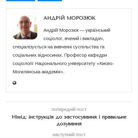
АНДРІЙ МОРОЗЮК
Андрій Морозюк — український
соціолог, вчений і викладач,
спеціалізується на вивченні суспільства та
соціальних відносинах. Професор кафедри
соціології Національного університету «Києво-
Могилянська академія».
попередній пост
Німід: інструкція до застосування і правильне
дозування
наступний пост