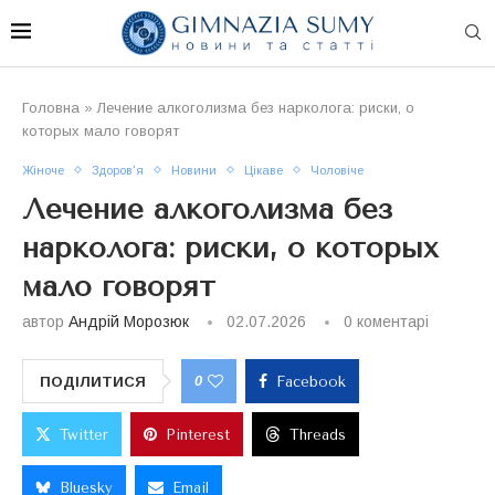
Головна
»
Лечение алкоголизма без нарколога: риски, о
которых мало говорят
Жіноче
Здоров'я
Новини
Цікаве
Чоловіче
Лечение алкоголизма без
нарколога: риски, о которых
мало говорят
автор
Андрій Морозюк
02.07.2026
0 коментарі
0
ПОДІЛИТИСЯ
Facebook
Twitter
Pinterest
Threads
Bluesky
Email