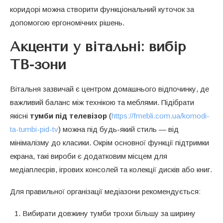
коридорі можна створити функціональний куточок за
допомогою ергономічних рішень.
Акценти у вітальні: вибір
ТВ-зони
Вітальня зазвичай є центром домашнього відпочинку, де
важливий баланс між технікою та меблями. Підібрати
якісні
тумби під телевізор
(
https://fmebli.com.ua/komodi-
ta-tumbi-pid-tv
) можна під будь-який стиль — від
мінімалізму до класики. Окрім основної функції підтримки
екрана, такі вироби є додатковим місцем для
медіаплеєрів, ігрових консолей та колекції дисків або книг.
Для правильної організації медіазони рекомендується:
Вибирати довжину тумби трохи більшу за ширину