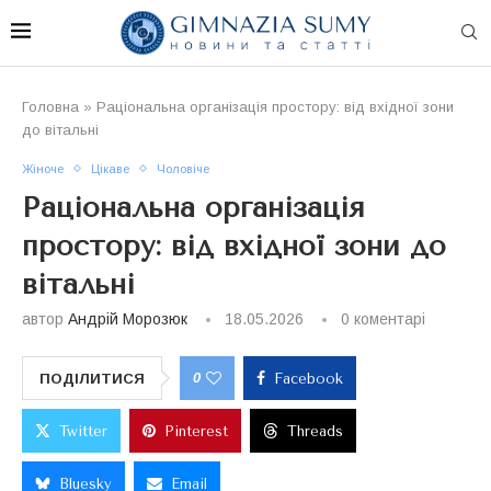
Головна
»
Раціональна організація простору: від вхідної зони
до вітальні
Жіноче
Цікаве
Чоловіче
Раціональна організація
простору: від вхідної зони до
вітальні
автор
Андрій Морозюк
18.05.2026
0 коментарі
0
ПОДІЛИТИСЯ
Facebook
Twitter
Pinterest
Threads
Bluesky
Email