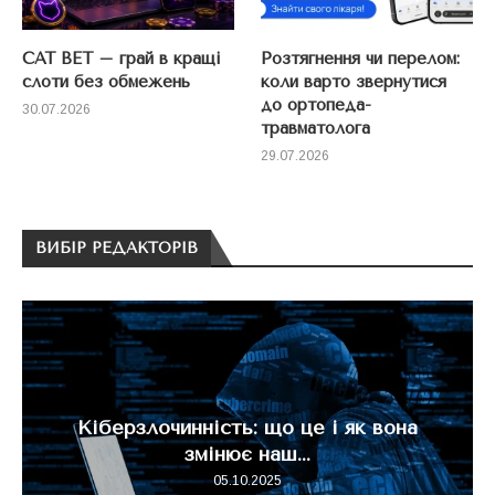
CAT BET – грай в кращі
Розтягнення чи перелом:
слоти без обмежень
коли варто звернутися
до ортопеда-
30.07.2026
травматолога
29.07.2026
ВИБІР РЕДАКТОРІВ
Кіберзлочинність: що це і як вона
змінює наш...
05.10.2025