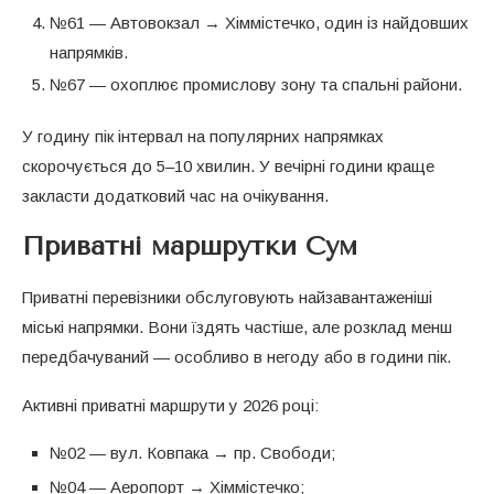
№61 — Автовокзал → Хіммістечко, один із найдовших
напрямків.
№67 — охоплює промислову зону та спальні райони.
У годину пік інтервал на популярних напрямках
скорочується до 5–10 хвилин. У вечірні години краще
закласти додатковий час на очікування.
Приватні маршрутки Сум
Приватні перевізники обслуговують найзавантаженіші
міські напрямки. Вони їздять частіше, але розклад менш
передбачуваний — особливо в негоду або в години пік.
Активні приватні маршрути у 2026 році:
№02 — вул. Ковпака → пр. Свободи;
№04 — Аеропорт → Хіммістечко;