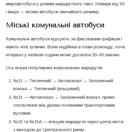
мікроавтобуси у режимі маршрутного таксі. Номери від 50
і вище — великі автобуси звичайного режиму.
Міські комунальні автобуси
Комунальні автобуси курсують за фіксованим графіком і
мають чіткі зупинки. Вони надійніші в плані розкладу, хоча
інтервал у непікові години може досягати 20–30 хвилин.
Ось кілька популярних комунальних маршрутів:
№11 — Тепличний → Автовокзал → Залізничний
вокзал → Тепличний (кільцевий).
№21 — Автовокзал → Залізничний вокзал, пряме
сполучення між двома головними транспортними
вузлами.
№15 та №15А — кільцеві маршрути через центр міста
з виходом до Центрального ринку.