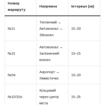
Номер
Напрямок
Інтервал (хв)
маршруту
Тепличний →
№11
Автовокзал →
15–20
З/вокзал
Автовокзал →
№21
Залізничний
10–15
вокзал
Аеропорт →
№04
10–20
Хіммістечко
Кільцевий
№15/15А
через центр
15–25
міста