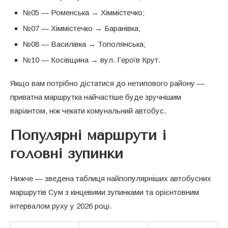
№05 — Роменська → Хіммістечко;
№07 — Хіммістечко → Баранівка;
№08 — Василівка → Тополянська;
№10 — Косівщина → вул. Героїв Крут.
Якщо вам потрібно дістатися до нетипового району —
приватна маршрутка найчастіше буде зручнішим
варіантом, ніж чекати комунальний автобус.
Популярні маршрути і
головні зупинки
Нижче — зведена таблиця найпопулярніших автобусних
маршрутів Сум з кінцевими зупинками та орієнтовним
інтервалом руху у 2026 році.