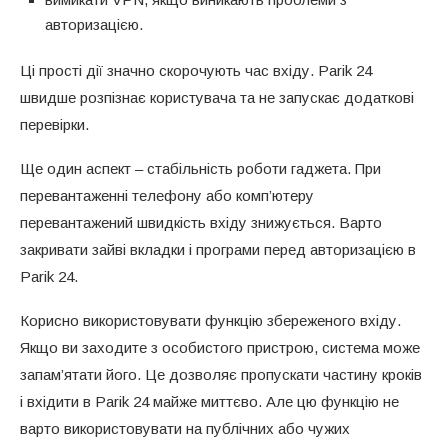
авторизацією.
Ці прості дії значно скорочують час вхіду. Parik 24
швидше розпізнає користувача та не запускає додаткові
перевірки.
Ще один аспект – стабільність роботи гаджета. При
перевантаженні телефону або комп’ютеру
перевантажений швидкість вхіду знижується. Варто
закривати зайві вкладки і програми перед авторизацією в
Parik 24.
Корисно використовувати функцію збереженого вхіду.
Якщо ви заходите з особистого пристрою, система може
запам’ятати його. Це дозволяє пропускати частину кроків
і вхідити в Parik 24 майже миттєво. Але цю функцію не
варто використовувати на публічних або чужих