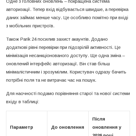
Одне з головних оновлень – покращена система
авторизації. Тепер вхід відбувається швидше, а перевірка
даних займає менше часу. Це особливо помітно при вхіді
з мобільних пристроїв.
Також Parik 24 посилив захист акаунтів. Додано
додаткові рівні перевірки при підозрілій активності. Це
мінімізація несанкціонованого доступу. Ще одна зміна –
оновлений інтерфейс авторизації. Він став більш
мінімалістичним і зрозумілим. Користувач одразу бачить
потрібні поля та не витрачає час на пошук.
Для наочності подамо порівняння старої та нової системи
вхіду в таблиці:
Після
Параметр
До оновлення
оновлення у
2026 році