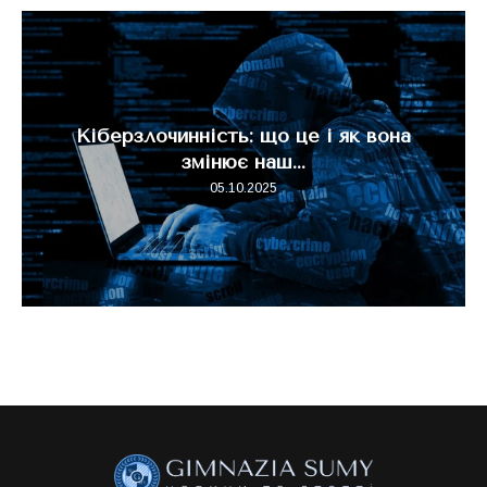
Кіберзлочинність: що це і як вона
змінює наш...
05.10.2025