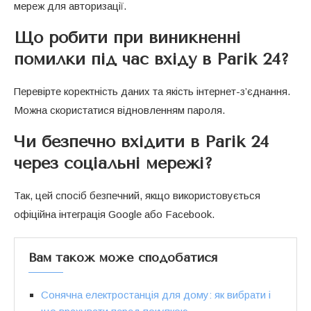
мереж для авторизації.
Що робити при виникненні
помилки під час вхіду в Parik 24?
Перевірте коректність даних та якість інтернет-з’єднання.
Можна скористатися відновленням пароля.
Чи безпечно вхідити в Parik 24
через соціальні мережі?
Так, цей спосіб безпечний, якщо використовується
офіційна інтеграція Google або Facebook.
Вам також може сподобатися
Сонячна електростанція для дому: як вибрати і