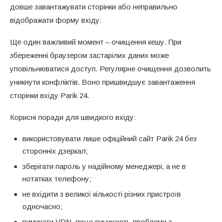
довше завантажувати сторінки або неправильно
відображати форму вхіду.
Ще один важливий момент – очищення кешу. При
збереженні браузером застарілих даних може
уповільнюватися доступ. Регулярне очищення дозволить
уникнути конфліктів. Воно пришвидшує завантаження
сторінки вхіду Parik 24.
Корисні поради для швидкого вхіду:
використовувати лише офіційний сайт Parik 24 без
сторонніх дзеркал;
зберігати пароль у надійному менеджері, а не в
нотатках телефону;
не вхідити з великої кількості різних пристроїв
одночасно;
вимикати VPN, якщо виникають проблеми з