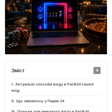
Зміст
Актуальні способи вхіду в Parik24 casino
вхід
Що змінилось у Парик 24
Поради для швидкого вхіду в Parik24