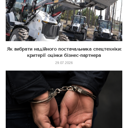
Як вибрати надійного постачальника спецтехніки:
критерії оцінки бізнес-партнера
29.07.2026