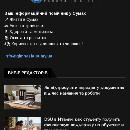
Ваш інформаційний помічник у Сумах
📍 Життя в Сумах
🚗 Авто та транспорт
💊 Здоров’я та медицина
📚 Освіта та розвиток
💃🕺 Корисні статті для жінок та чоловіків!
info@gimnazia.sumy.ua
ВИБІР РЕДАКТОРІВ
Як підтримувати порядок у документах
під час навчання та роботи
DSU в Италии: как студенту получить
финансовую поддержку на обучение и