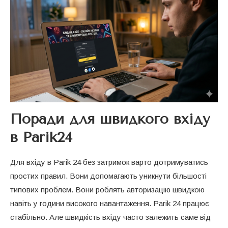
Поради для швидкого вхіду
в Parik24
Для вхіду в Parik 24 без затримок варто дотримуватись
простих правил. Вони допомагають уникнути більшості
типових проблем. Вони роблять авторизацію швидкою
навіть у години високого навантаження. Parik 24 працює
стабільно. Але швидкість вхіду часто залежить саме від