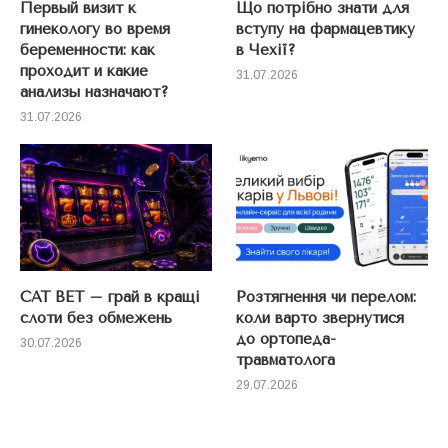
Первый визит к
Що потрібно знати для
гинекологу во время
вступу на фармацевтику
беременности: как
в Чехії?
проходит и какие
31.07.2026
анализы назначают?
31.07.2026
CAT BET – грай в кращі
Розтягнення чи перелом:
слоти без обмежень
коли варто звернутися
до ортопеда-
30.07.2026
травматолога
29.07.2026