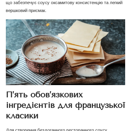
що забезпечує соусу оксамитову консистенцію та легкий
вершковий присмак.
П’ять обов’язкових
інгредієнтів для французької
класики
Для створення бездоганного ресторанного соусу