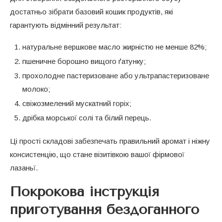
достатньо зібрати базовий кошик продуктів, які
гарантують відмінний результат:
натуральне вершкове масло жирністю не менше 82%;
пшеничне борошно вищого ґатунку;
прохолодне пастеризоване або ультрапастеризоване
молоко;
свіжозмелений мускатний горіх;
дрібка морської солі та білий перець.
Ці прості складові забезпечать правильний аромат і ніжну
консистенцію, що стане візитівкою вашої фірмової
лазаньї.
Покрокова інструкція
приготування бездоганного