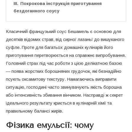
Покрокова інструкція приготування
бездоганного соусу
Класичний французький соус Бешамель є основою для
десятків відомих страв, від сирної лазаньї до вишуканого
суфле. Проте для багатьох домашніх кулінарів його
приготування перетворюється на справжнє випробування.
Головний страх під час роботи з цією делікатною базою
— поява жорстких борошняних грудочок, які безнадійно
псують оксамитову текстуру. Намагаючись виправити
ситуацію, господині часто звинувачують якість борошна
або інтенсивність збивання вінчиком. Насправді ж секрет
ідеального результату криється в кулінарній хімії та
правильному балансі жирів.
Фізика емульсії: чому