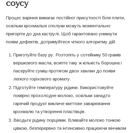
соусу
Процес варіння вимагає постійної присутності біля плити,
оскільки крохмальні сполуки можуть моментально
пригоріти до дна каструлі. Щоб гарантовано уникнути
появи дефектів, дотримуйтеся чіткого алгоритму дій:
Приготуйте базу ру. Розтопіть у сотейнику 50 грамів
вершкового масла, всипте таку ж кількість борошна і
пасеруйте суміш протягом двох хвилин до появи
легкого горіхового аромату.
Підготуйте температуру рідини. Використовуйте
помірно прохолодне молоко, оскільки занадто
гарячий продукт викличе миттєве заварювання
крохмалю та утворення пластівців.
Вводьте рідину порціями. Вливайте молоко тонкою
цівкою, безперервно та інтенсивно працюючи вінчиком