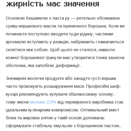
жирність має значення
Основою Бешамелю є паста ру — ретельно обсмажена
суміш вершкового масла та пшеничного борошна. Коли ви
починаєте поступово вводити туди рідину, частинки
крохмалю вступають у реакцію, набрякають і намагаються
склеїтися між собою. Щоб цього не сталося, навколо
кожної борошняної гранули має утворитися тонка захисна
оболонка, яка запобігає деформації.
Знежирені молочні продукти або занадто густі вершки
часто провокують розшарування маси. Професійні шеф-
кухарі рекомендують купувати збалансовану основу,
тому якісне
молоко 2.5%
від перевіреного виробника стає
ідеальним кулінарним компромісом. Оптимальний вміст
білка та жирових клітин у такій основі допомагає
сформувати стабільну емульсію з борошняною пастою,