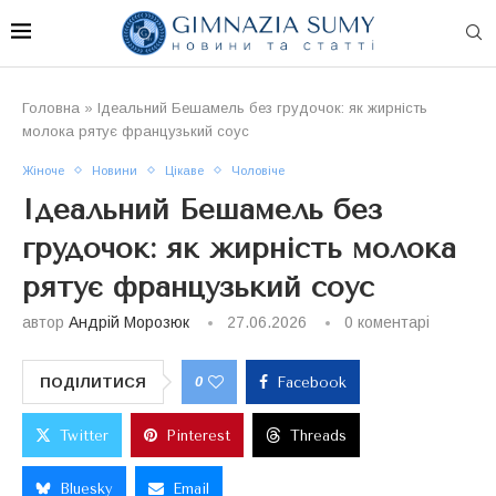
Головна
»
Ідеальний Бешамель без грудочок: як жирність
молока рятує французький соус
Жіноче
Новини
Цікаве
Чоловіче
Ідеальний Бешамель без
грудочок: як жирність молока
рятує французький соус
автор
Андрій Морозюк
27.06.2026
0 коментарі
0
ПОДІЛИТИСЯ
Facebook
Twitter
Pinterest
Threads
Bluesky
Email