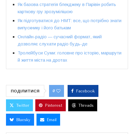
Як базова стратегія блекджеку в Парівін робить
карткову гру зрозумілішою
Як підготуватися до НМТ: все, що потрібно знати
випускнику і його батькам
Онлайн-радіо — сучасний формат, який
дозволяє слухати радіо будь-де
Тролейбуси Суми: головне про історію, маршрути
й життя міста на дротах
0
ПОДІЛИТИСЯ
Facebook
Twitter
Pinterest
Threads
Bluesky
Email