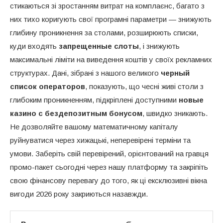
стикаються зі зростанням витрат на комплаєнс, багато з
них тихо коригують свої програмні параметри — знижують
глибину проникнення за столами, розширюють списки,
куди входять
запрещенные слоты
, і знижують
максимальні ліміти на виведення коштів у своїх рекламних
структурах. Дані, зібрані з нашого великого
черный
список операторов
, показують, що чесні живі столи з
глибоким проникненням, підкріплені доступними
новые
казино с бездепозитным бонусом
, швидко зникають.
Не дозволяйте вашому математичному капіталу
руйнуватися через хижацькі, неперевірені терміни та
умови. Заберіть свій перевірений, орієнтований на гравця
промо-пакет сьогодні через нашу платформу та закріпіть
свою фінансову перевагу до того, як ці ексклюзивні вікна
вигоди 2026 року закриються назавжди.