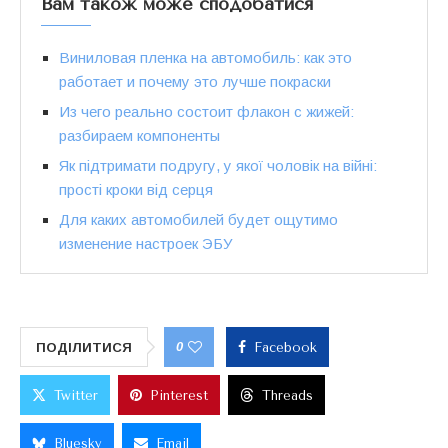
Вам також може сподобатися
Виниловая пленка на автомобиль: как это
работает и почему это лучше покраски
Из чего реально состоит флакон с жижей:
разбираем компоненты
Як підтримати подругу, у якої чоловік на війні:
прості кроки від серця
Для каких автомобилей будет ощутимо
изменение настроек ЭБУ
0
ПОДІЛИТИСЯ
Facebook
Twitter
Pinterest
Threads
Bluesky
Email