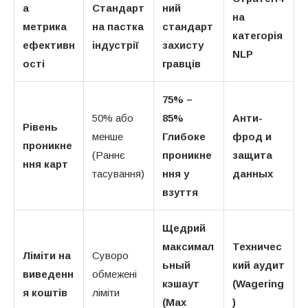
а
Стандарт
ний
на
метрика
на пастка
стандарт
категорія
ефективн
індустрії
захисту
NLP
ості
гравців
75% –
50% або
85%
Анти-
Рівень
менше
Глибоке
фрод и
проникне
(Раннє
проникне
защита
ння карт
тасування)
ння у
данных
взуття
Щедрий
максимал
Техничес
Ліміти на
Суворо
ьный
кий аудит
виведенн
обмежені
кэшаут
(Wagering
я коштів
ліміти
(Max
)