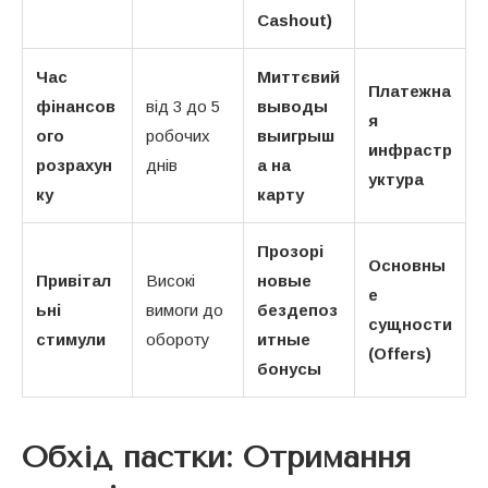
Cashout)
Час
Миттєвий
Платежна
фінансов
від 3 до 5
выводы
я
ого
робочих
выигрыш
инфрастр
розрахун
днів
а на
уктура
ку
карту
Прозорі
Основны
Привітал
Високі
новые
е
ьні
вимоги до
бездепоз
сущности
стимули
обороту
итные
(Offers)
бонусы
Обхід пастки: Отримання