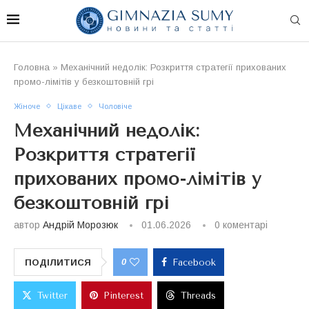
Головна
»
Механічний недолік: Розкриття стратегії прихованих
промо-лімітів у безкоштовній грі
Жіноче
Цікаве
Чоловіче
Механічний недолік:
Розкриття стратегії
прихованих промо-лімітів у
безкоштовній грі
автор
Андрій Морозюк
01.06.2026
0 коментарі
0
ПОДІЛИТИСЯ
Facebook
Twitter
Pinterest
Threads