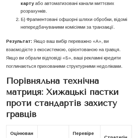
карту
або автоматизовані канали миттєвих
розрахунків.
Б) Фрагментовані офшорні шляхи обробки, відомі
непередбачуваними комісіями за транзакції.
Результат:
Якщо ваш вибір переважно «А», ви
взаємодієте з екосистемою, орієнтованою на гравця.
Якщо ви обрали відповіді «Б», ваші рекламні кредити
поглинаються прихованими структурними недоліками.
Порівняльна технічна
матриця: Хижацькі пастки
проти стандартів захисту
гравців
Оцінюван
Перевіре
Стратегіч