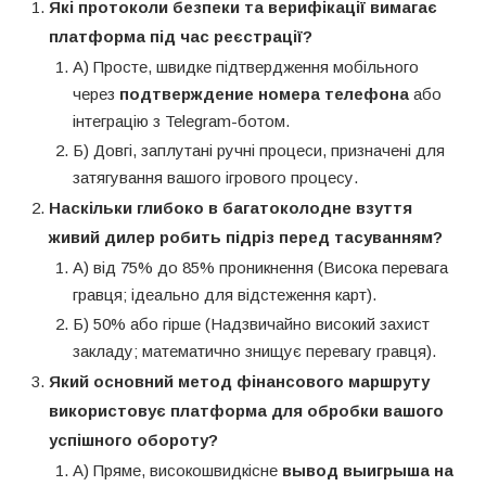
Які протоколи безпеки та верифікації вимагає
платформа під час реєстрації?
А) Просте, швидке підтвердження мобільного
через
подтверждение номера телефона
або
інтеграцію з Telegram-ботом.
Б) Довгі, заплутані ручні процеси, призначені для
затягування вашого ігрового процесу.
Наскільки глибоко в багатоколодне взуття
живий дилер робить підріз перед тасуванням?
А) від 75% до 85% проникнення (Висока перевага
гравця; ідеально для відстеження карт).
Б) 50% або гірше (Надзвичайно високий захист
закладу; математично знищує перевагу гравця).
Який основний метод фінансового маршруту
використовує платформа для обробки вашого
успішного обороту?
А) Пряме, високошвидкісне
вывод выигрыша на