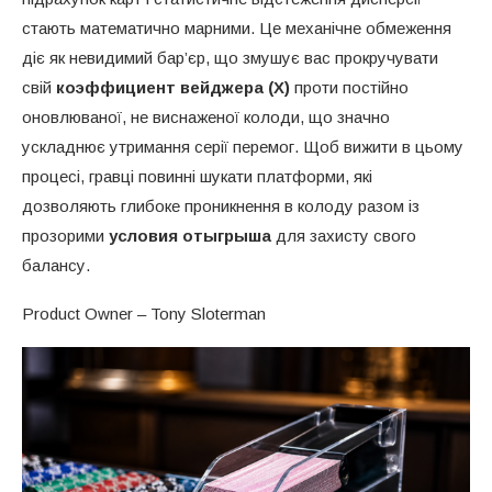
стають математично марними. Це механічне обмеження
діє як невидимий бар’єр, що змушує вас прокручувати
свій
коэффициент вейджера (X)
проти постійно
оновлюваної, не виснаженої колоди, що значно
ускладнює утримання серії перемог. Щоб вижити в цьому
процесі, гравці повинні шукати платформи, які
дозволяють глибоке проникнення в колоду разом із
прозорими
условия отыгрыша
для захисту свого
балансу.
Product Owner – Tony Sloterman