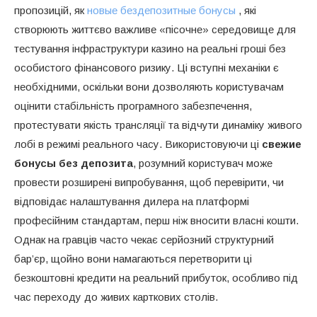
пропозицій, як
новые бездепозитные бонусы
, які
створюють життєво важливе «пісочне» середовище для
тестування інфраструктури казино на реальні гроші без
особистого фінансового ризику. Ці вступні механіки є
необхідними, оскільки вони дозволяють користувачам
оцінити стабільність програмного забезпечення,
протестувати якість трансляції та відчути динаміку живого
лобі в режимі реального часу. Використовуючи ці
свежие
бонусы без депозита
, розумний користувач може
провести розширені випробування, щоб перевірити, чи
відповідає налаштування дилера на платформі
професійним стандартам, перш ніж вносити власні кошти.
Однак на гравців часто чекає серйозний структурний
бар’єр, щойно вони намагаються перетворити ці
безкоштовні кредити на реальний прибуток, особливо під
час переходу до живих карткових столів.