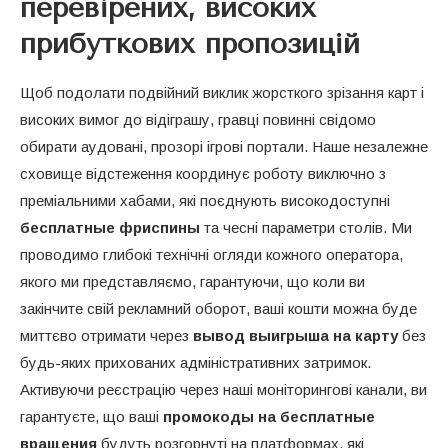
перевірених, високих
прибуткових пропозицій
Щоб подолати подвійний виклик жорсткого зрізання карт і
високих вимог до відіграшу, гравці повинні свідомо
обирати аудовані, прозорі ігрові портали. Наше незалежне
сховище відстеження координує роботу виключно з
преміальними хабами, які поєднують високодоступні
бесплатные фриспины
та чесні параметри столів. Ми
проводимо глибокі технічні огляди кожного оператора,
якого ми представляємо, гарантуючи, що коли ви
закінчите свій рекламний оборот, ваші кошти можна буде
миттєво отримати через
вывод выигрыша на карту
без
будь-яких прихованих адміністративних затримок.
Активуючи реєстрацію через наші моніторингові канали, ви
гарантуєте, що ваші
промокоды на бесплатные
вращения
будуть розгорнуті на платформах, які