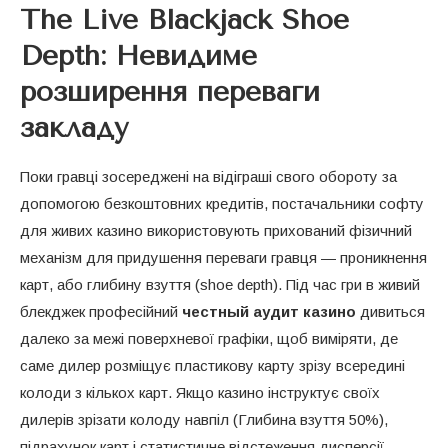
The Live Blackjack Shoe
Depth: Невидиме
розширення переваги
закладу
Поки гравці зосереджені на відіграші свого обороту за
допомогою безкоштовних кредитів, постачальники софту
для живих казино використовують прихований фізичний
механізм для придушення переваги гравця — проникнення
карт, або глибину взуття (shoe depth). Під час гри в живий
блекджек професійний
честный аудит казино
дивиться
далеко за межі поверхневої графіки, щоб виміряти, де
саме дилер розміщує пластикову карту зрізу всередині
колоди з кількох карт. Якщо казино інструктує своїх
дилерів зрізати колоду навпіл (Глибина взуття 50%),
підрахунок карт і статистичне відстеження дисперсії