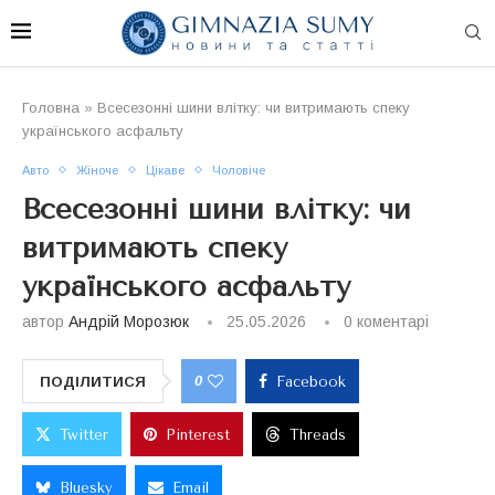
Головна
»
Всесезонні шини влітку: чи витримають спеку
українського асфальту
Авто
Жіноче
Цікаве
Чоловіче
Всесезонні шини влітку: чи
витримають спеку
українського асфальту
автор
Андрій Морозюк
25.05.2026
0 коментарі
0
ПОДІЛИТИСЯ
Facebook
Twitter
Pinterest
Threads
Bluesky
Email