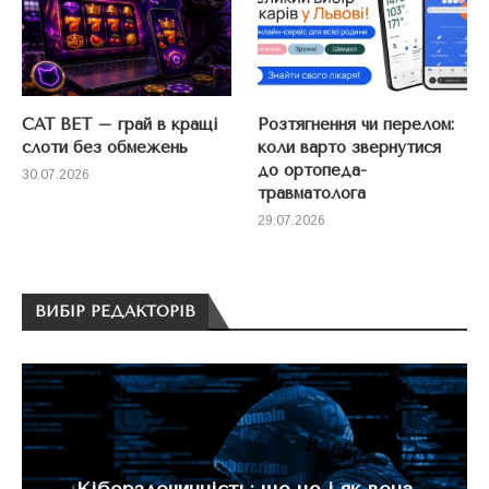
CAT BET – грай в кращі
Розтягнення чи перелом:
слоти без обмежень
коли варто звернутися
до ортопеда-
30.07.2026
травматолога
29.07.2026
ВИБІР РЕДАКТОРІВ
Кіберзлочинність: що це і як вона