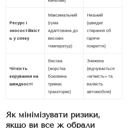
каналам)
Максимальний
Низький
Ресурс і
(гума
(швидке
зносостійкіст
адаптована до
стирання об
ь у спеку
високих
гаряче
температур)
покриття)
Висока
Знижена
Чіткість
(жорстка
(відчувається
керування на
боковина
«м’якість» та
швидкості
тримає
валкість
траєкторію)
автомобіля)
Як мінімізувати ризики,
якщо ви все ж обрали