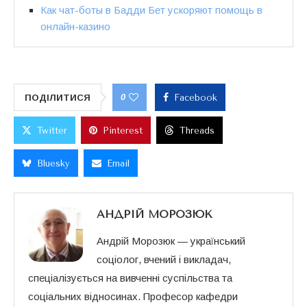
Как чат-боты в Бадди Бет ускоряют помощь в
онлайн-казино
0
ПОДІЛИТИСЯ
Facebook
Twitter
Pinterest
Threads
Bluesky
Email
АНДРІЙ МОРОЗЮК
Андрій Морозюк — український
соціолог, вчений і викладач,
спеціалізується на вивченні суспільства та
соціальних відносинах. Професор кафедри