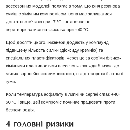
всесезонних моделей полягає в тому, що їхня резинова
суміш є хімічним компромісом: вона має залишатися
достатньо м’якою при -7 °C і водночас не
перетворюватися на «кисіль» при +40 °C.
Щоб досягти цього, інженери додають у компаунд
підвищену кількість силіки (діоксиду кремнію) та
спеціальних пластифікаторів. Через це за своїми фізико-
хімічними властивостями всесезонка завжди ближча до
м’яких європейських зимових шин, ніж до жорсткої літньої
гуми.
Коли температура асфальту в липні чи серпні сягає +40-
50 °C і вище, цей компроміс починає працювати проти
безпеки водія.
4 головні ризики