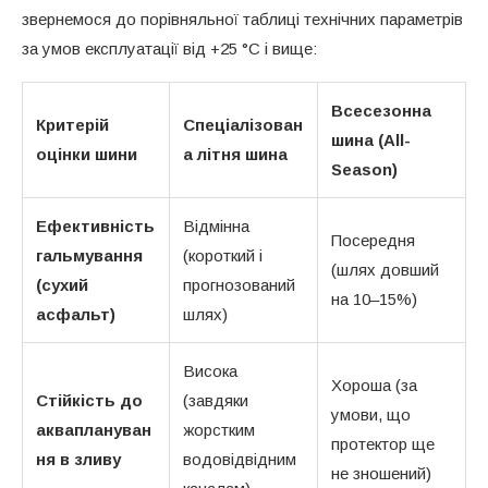
звернемося до порівняльної таблиці технічних параметрів
за умов експлуатації від +25 °C і вище:
Всесезонна
Критерій
Спеціалізован
шина (All-
оцінки шини
а літня шина
Season)
Ефективність
Відмінна
Посередня
гальмування
(короткий і
(шлях довший
(сухий
прогнозований
на 10–15%)
асфальт)
шлях)
Висока
Хороша (за
Стійкість до
(завдяки
умови, що
акваплануван
жорстким
протектор ще
ня в зливу
водовідвідним
не зношений)