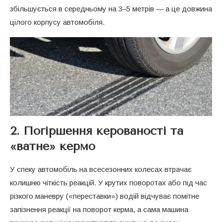
збільшується в середньому на 3–5 метрів — а це довжина
цілого корпусу автомобіля.
2. Погіршення керованості та
«ватне» кермо
У спеку автомобіль на всесезонних колесах втрачає
колишню чіткість реакцій. У крутих поворотах або під час
різкого маневру («переставки») водій відчуває помітне
запізнення реакції на поворот керма, а сама машина