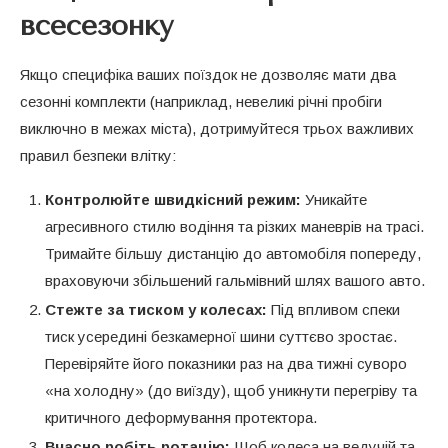
всесезонку
Якщо специфіка ваших поїздок не дозволяє мати два
сезонні комплекти (наприклад, невеликі річні пробіги
виключно в межах міста), дотримуйтеся трьох важливих
правил безпеки влітку:
Контролюйте швидкісний режим:
Уникайте
агресивного стилю водіння та різких маневрів на трасі.
Тримайте більшу дистанцію до автомобіля попереду,
враховуючи збільшений гальмівний шлях вашого авто.
Стежте за тиском у колесах:
Під впливом спеки
тиск усередині безкамерної шини суттєво зростає.
Перевіряйте його показники раз на два тижні суворо
«на холодну» (до виїзду), щоб уникнути перегріву та
критичного деформування протектора.
Вчасно робіть ротацію:
Щоб колеса на ведучій та