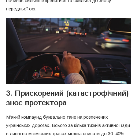
починає сильніше кренитися та схильна до зносу
передньої осі.
3. Прискорений (катастрофічний)
знос протектора
М’який компаунд буквально тане на розпечених
українських дорогах. Всього за кілька тижнів активної їзди
в липні по міжміських трасах можна списати до 30–40%