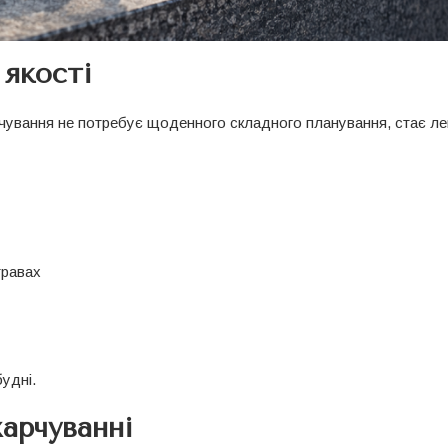
 якості
арчування не потребує щоденного складного планування, стає л
травах
будні.
арчуванні