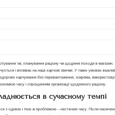
доброчесність: як ств
документ, що...
05.10.2025
отування їжі, планування раціону чи щоденні походи в магазин.
ичується і впливає на наші харчові звички. У таких умовах важли
и здорове харчування без перевантаження, зокрема, використов
економією часу і спрощенням організації щоденного раціону.
ладнюється в сучасному темпі
я з однією і тією ж проблемою – нестачею часу. Після насичен