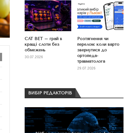
CAT BET – грай в
Розтягнення чи
кращі слоти без
перелом: коли варто
обмежень
звернутися до
ортопеда-
30.07.2026
травматолога
29.07.2026
ВИБІР РЕДАКТОРІВ
ічну