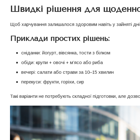
Швидкі рішення для щоденно
Щоб харчування залишалося здоровим навіть у зайняті дні, 
Приклади простих рішень:
сніданки: йогурт, вівсянка, тости з білком
обіди: крупи + овочі + м’ясо або риба
вечері: салати або страви за 10–15 хвилин
перекуси: фрукти, горіхи, сир
Такі варіанти не потребують складної підготовки, але дозв