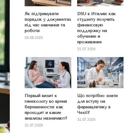
Як підтримувати
DSU в Италии: как
порядок у документах
студенту получить
під час навчання та
финансовую
роботи
поддержку на
обучение и
03.08.2026
проживание
31.07.2026
Первый визит к
Що потрібно знати
гинекологу во время
для вступу на
беременности: как
фармацевтику в
проходит и какие
Чехії?
анализы назначают?
31.07.2026
31.07.2026