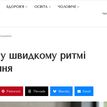
ЗДОРОВ’Я
ОСВІТА
ЧОЛОВІЧЕ
Чет
 рішення
 у швидкому ритмі
ння
Pinterest
Threads
Bluesky
Email