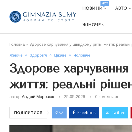
HOT
НОВИНИ
АВТО
ЖІНОЧЕ
Головна
»
Здорове харчування у швидкому ритмі життя: реальні
Жіноче
Здоров'я
Цікаве
Чоловіче
Здорове харчування
життя: реальні ріше
автор
Андрій Морозюк
25.05.2026
0 коментарі
0
ПОДІЛИТИСЯ
Facebook
Twitter