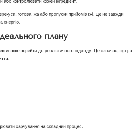
и або контролювати кожен інгредієнт.
ерекуси, готова їжа або пропуски прийомів їжі. Це не завжди
а енергію.
ідеального плану
ективніше перейти до реалістичного підходу. Це означає, що ра
иття.
орювати харчування на складний процес.