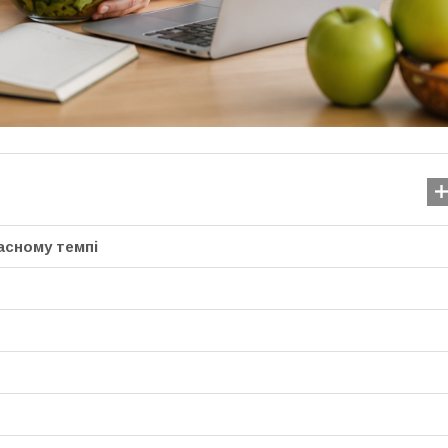
асному темпі
Положення про академ