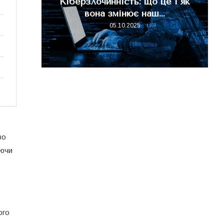
Кіберзлочинність: що це і як
орити
вона змінює наш...
05.10.2025
во
уючи
ого