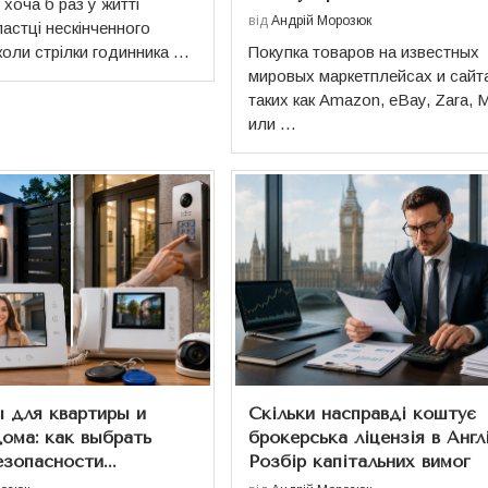
хоча б раз у житті
документ, що..
від
Андрій Морозюк
пастці нескінченного
05.10.2025
 коли стрілки годинника …
Покупка товаров на известных
мировых маркетплейсах и сайт
таких как Amazon, eBay, Zara, 
или …
 для квартиры и
Скільки насправді коштує
дома: как выбрать
брокерська ліцензія в Англі
зопасности...
Розбір капітальних вимог