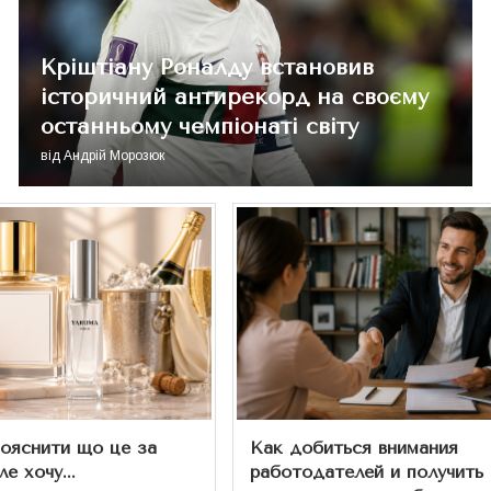
Кріштіану Роналду встановив
історичний антирекорд на своєму
останньому чемпіонаті світу
від
Андрій Морозюк
ояснити що це за
Как добиться внимания
е хочу...
работодателей и получить