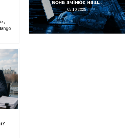
вона змінює наш...
.
05.10.2025
ах,
Mango
ї?