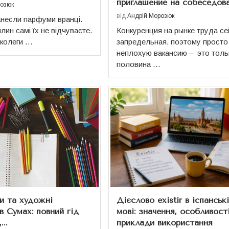
приглашение на собеседов
розюк
від
Андрій Морозюк
нанесли парфуми вранці.
лин самі їх не відчуваєте.
Конкуренция на рынке труда се
 колеги …
запредельная, поэтому просто
неплохую вакансию – это толь
половина …
и та художні
Дієслово existir в іспанськ
в Сумах: повний гід
мові: значення, особливост
..
приклади використання