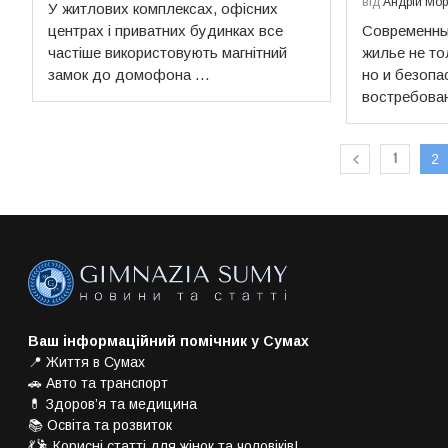
від
Андрій Мо
У житлових комплексах, офісних
центрах і приватних будинках все
Современны
частіше використовують магнітний
жилье не т
замок до домофона …
но и безопа
востребова
1
2
Ваш інформаційний помічник у Сумах
📍 Життя в Сумах
🚗 Авто та транспорт
💊 Здоров’я та медицина
📚 Освіта та розвиток
💃🕺 Корисні статті для жінок та чоловіків!