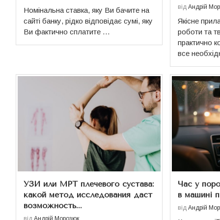
від
Андрій Мо
Номінальна ставка, яку Ви бачите на
сайті банку, рідко відповідає сумі, яку
Якісне прил
Ви фактично сплатите …
роботи та т
практично ко
все необхі
УЗИ или МРТ плечевого сустава:
Час у пор
какой метод исследования даст
в машині п
возможность...
від
Андрій Мо
від
Андрій Морозюк