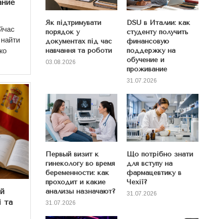
ание
Як підтримувати
DSU в Италии: как
йчас
порядок у
студенту получить
 найти
документах під час
финансовую
навчання та роботи
поддержку на
ко
обучение и
03.08.2026
проживание
31.07.2026
Первый визит к
Що потрібно знати
гинекологу во время
для вступу на
беременности: как
фармацевтику в
проходит и какие
Чехії?
ій
анализы назначают?
31.07.2026
і та
31.07.2026