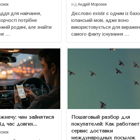
розюк
від
Андрій Морозюк
аддя для навчання,
Дієслово existir є одним із баз
ворчості потрібне
іспанській мові, адже воно
жній родині, але знайти
використовується для виражен
дне …
самого факту існування …
ожнечу: чим зайнятися
Пошаговый разбор для
ід час довгих...
покупателей: Как работает
Положення про акад
сервис доставки
розюк
международных посылок
доброчесність: як с