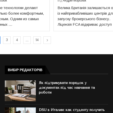
розюк
від
Андрій Морозюк
е технологии делают
Велика Британія залишається 
олько более комфортным,
із найпривабливіших центрів дл
сным. Одним из самых
запуску брокерського бізнесу.
нных …
Ліцензія FCA відкриває доступ
3
4
14
…
ВИБІР РЕДАКТОРІВ
Як підтримувати порядок у
документах під час навчання та
роботи
DSU в Италии: как студенту получить