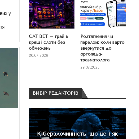
ових у
ня
CAT BET – грай в
Розтягнення чи
кращі слоти без
перелом: коли варто
обмежень
звернутися до
ортопеда-
30.07.2026
травматолога
29.07.2026
ВИБІР РЕДАКТОРІВ
емічну
М
Кіберзлочинність: що це і як
П
творити
в