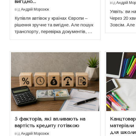
вигідно...
від
Андрій Мо
від
Андрій Морозюк
Уявіть: ви 
Купівля автівок у країнах Європи –
Через 20 хви
рішення зручне та вигідне. Але пошук
Зовсім. Але
транспорту, перевірка документів, …
5 факторів, які впливають на
Канцтовар
вартість кредиту готівкою
матеріали 
для школи,.
від
Андрій Морозюк